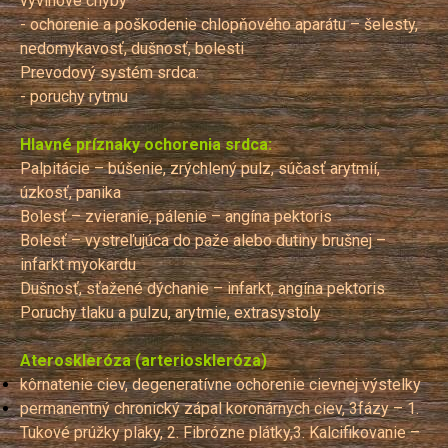
vývinové chyby
- ochorenie a poškodenie chlopňového aparátu – šelesty,
nedomykavosť, dušnosť, bolesti
Prevodový systém srdca:
- poruchy rytmu
Hlavné príznaky ochorenia srdca:
Palpitácie – búšenie, zrýchlený pulz, súčasť arytmií,
úzkosť, panika
Bolesť – zvieranie, pálenie – angína pektoris
Bolesť – vystreľujúca do paže alebo dutiny brušnej –
infarkt myokardu
Dušnosť, sťažené dýchanie – infarkt, angína pektoris
Poruchy tlaku a pulzu, arytmie, extrasystoly
Ateroskleróza (arterioskleróza)
kôrnatenie ciev, degeneratívne ochorenie cievnej výstelky
permanentný chronický zápal koronárnych ciev, 3fázy – 1.
Tukové prúžky plaky, 2. Fibrózne plátky,3. Kalcifikovanie –