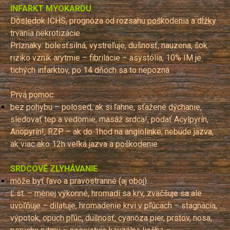
INFARKT MYOKARDU
Dôsledok ICHS, prognóza od rozsahu poškodenia a dĺžky
trvania nekrotizácie
Príznaky: bolesťsilná, vystreľuje, dušnosť, nauzena, šok
riziko vznik arytmie – fibrilácie – asystólia, 10% IM je
tichých infarktov, po 14 dňoch sa to nepozná
Prvá pomoc:
bez pohybu – polosed, ak si ľahne, sťažené dýchanie,
sledovať tep a vedomie, masáž srdca!, podať Acylpyrín,
Anopyrín!, RZP – ak do 1hod na angiolinke, nebude jazva,
ak viac ako 12h veľká jazva a poškodenie
SRDCOVÉ ZLYHÁVANIE
môže byť ľavo a pravostranné (aj oboj)
Ľ.st. – menej výkonné, hromadí sa krv, zväčšuje sa ale
uvoľňuje – dilatuje, hromadenie krvi v pľúcach – stagnácia,
výpotok, opuch pľúc, dušnosť, cyanóza pier, prstov, nosa,