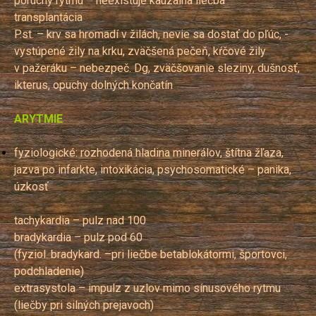
poruchy rytmu – neexistuje kauzálna liečba –
transplantácia
P.st. – krv sa hromadí v žilách, nevie sa dostať do pľúc, -
vystúpené žily na krku, zväčšená pečeň, kŕčové žily
v pažeráku – nebezpeč. Dg, zväčšovanie sleziny, dušnosť,
ikterus, opuchy dolných končatín
ARYTMIE
fyziologické: rozhodená hladina minerálov, štítna žľaza,
jazva po infarkte, intoxikácia, psychosomatické – panika,
úzkosť
tachykardia – pulz nad 100
bradykardia – pulz pod 60
(fyziol. bradykard. –pri liečbe betablokátormi, športovci,
podchladenie)
extrasystola – impulz z uzlov mimo sínusového rytmu
(liečby pri silných prejavoch)