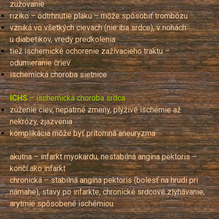
zužovanie
riziko – odtrhnutie plaku – môže spôsobiť trombózu
vzniká vo všetkých cievach (nie iba srdce), v nohách
u diabetikov, vredy predkolenia
tiež ischemické ochorenie zažívacieho traktu –
odumieranie čriev
ischemická choroba sietnice
ICHS
– ischemická choroba srdca
zúženie ciev, nepatrné zmeny, plýživé ischémie až
nekrózy, zjazvenia
komplikácia môže byť prítomná aneuryzma
akútna –
infarkt myokardu, nestabilná angína pektoris –
končí ako infarkt
chronická
– stabilná angína pektoris (bolesť na hrudi pri
námahe), stavy po infarkte, chronické srdcové zlyhávanie,
arytmie spôsobené ischémiou