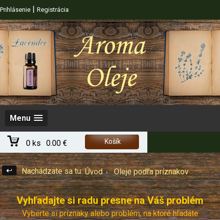
|
Prihlásenie
Registrácia
Menu
Košík
0 ks
0.00 €
Nachádzate sa tu:
Úvod
Oleje podľa príznakov
Vyhľadajte si radu presne na Váš problém
Vyberte si príznaky alebo problém, na ktoré hľadáte