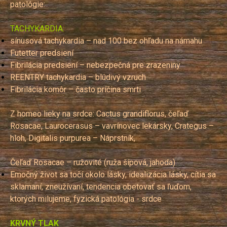
patológie:
TACHYKARDIA:
sínusová tachykardia – nad 100 bez ohľadu na námahu
Futetter predsiení
Fibrilácia predsiení – nebezpečná pre zrazeniny
REENTRY tachykardia – blúdivý vzruch
Fibrilácia komôr – často príčina smrti
Z homeo lieky na srdce: Cactus grandiflorus, čeľaď
Rosacae, Laurocerasus – vavrínovec lekársky, Crategus –
hloh, Digitalis purpurea – Náprstník,
Čeľaď Rosacae – ružovité (ruža šípová, jahoda)
Emočný život sa točí okolo lásky, idealizácia lásky, cítia sa
sklamaní, zneužívaní, tendencia obetovať sa ľuďom,
ktorých milujeme, fyzická patológia - srdce
KRVNÝ TLAK