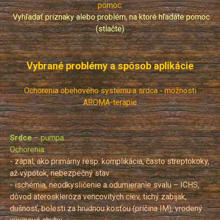
pomoc:
Vyhľadať príznaky alebo problém, na ktoré hľadáte pomoc
(stlačte)
Vybrané problémy a spôsob aplikácie
Ochorenia obehového systému a srdca - možnosti
AROMA-terapie
Srdce
– pumpa
Ochorenia:
- zápal, ako primárny resp. komplikácia, často streptokoky,
až výpotok, nebezpečný stav
- ischémia, neodkysličenie a odumieranie svalu – ICHS,
dôvod ateroskleróza vencovitých ciev, tichý zabijak,
dušnosť, bolesti za hrudnou kosťou (príčina IM), vrodený