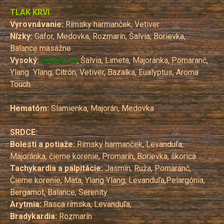
TLAK KRVI
Vyrovnávanie:
Rímsky harmanček, Vetiver
Nízky:
Gáfor, Medovka, Rozmarín, Šalvia, Borievka,
Balance masážne
Vysoký:
Levanduľa
, Šalvia, Limeta, Majoránka, Pomaranč,
Ylang Ylang, Citrón, Vetiver, Bazalka, Eualyptus, Aroma
Touch
Hematóm:
Slamienka, Majorán, Medovka
SRDCE:
Bolesti a potiaže:
Rímsky harmanček, Levanduľa,
Majoránka, čierne korenie, Promarín, Borievka, škorica
Tachykardia a palpitácie:
Jasmín, Ruža, Pomaranč,
Čierne korenie, Mäta, Ylang Ylang, Levanduľa,Pelargónia,
Bergamot, Balance, Serenity
Arytmia:
Rasca rímska, Levanduľa,
Bradykardia:
Rozmarín