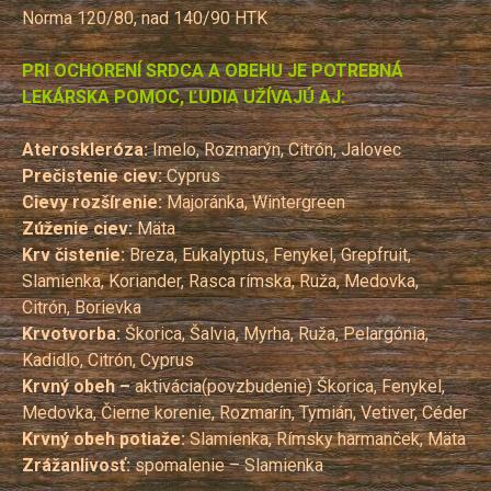
Norma 120/80, nad 140/90 HTK
PRI OCHORENÍ SRDCA A OBEHU JE POTREBNÁ
LEKÁRSKA POMOC, ĽUDIA UŽÍVAJÚ AJ:
Ateroskleróza:
Imelo, Rozmarýn, Citrón, Jalovec
Prečistenie ciev:
Cyprus
Cievy rozšírenie:
Majoránka, Wintergreen
Zúženie ciev:
Mäta
Krv čistenie:
Breza, Eukalyptus, Fenykel, Grepfruit,
Slamienka, Koriander, Rasca rímska, Ruža, Medovka,
Citrón, Borievka
Krvotvorba:
Škorica, Šalvia, Myrha, Ruža, Pelargónia,
Kadidlo, Citrón, Cyprus
Krvný obeh –
aktivácia(povzbudenie) Škorica, Fenykel,
Medovka, Čierne korenie, Rozmarín, Tymián, Vetiver, Céder
Krvný obeh potiaže:
Slamienka, Rímsky harmanček, Mäta
Zrážanlivosť:
spomalenie – Slamienka