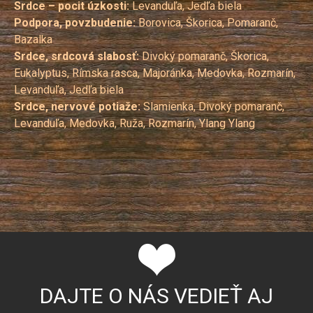
Srdce –
pocit úzkosti:
Levanduľa, Jedľa biela
Podpora, povzbudenie:
Borovica, Škorica, Pomaranč,
Bazalka
Srdce, srdcová slabosť:
Divoký pomaranč, Škorica,
Eukalyptus, Rímska rasca, Majoránka, Medovka, Rozmarín,
Levanduľa, Jedľa biela
Srdce, nervové potiaže:
Slamienka, Divoký pomaranč,
Levanduľa, Medovka, Ruža, Rozmarín, Ylang Ylang
DAJTE O NÁS VEDIEŤ AJ