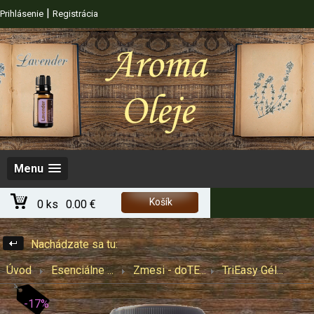
|
Prihlásenie
Registrácia
Menu
Košík
0 ks
0.00 €
Nachádzate sa tu:
Úvod
Esenciálne ...
Zmesi - doTE...
TriEasy Gél...
-17%