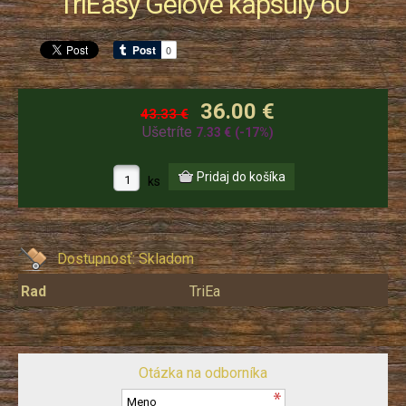
TriEasy Gélové kapsuly 60
36.00 €
43.33 €
Ušetríte
7.33 €
(-17%)
ks
Dostupnosť:
Skladom
Rad
TriEa
Otázka na odborníka