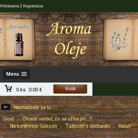
|
Prihlásenie
Registrácia
Menu
Košík
0 ks
0.00 €
Nachádzate sa tu:
Úvod
Chcete vedieť, čo sa užíva pri ...?
Na konkrétne ťažkosti
Ťažkosti s dýchaním
Kašeľ