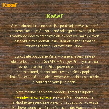
Kašeľ
Kašeľ
V tejto situácii ľudia najčastejšie používajú nižšie uvedené
esenciálne oleje. Sú zoradené od najpreferovanejších.
Uvádzame viacero éterických olejov pretože, každý človek
je individuálny a jednotlivé AROMA oleje môžu mať na
zdravie rôznych ľudí rozdielny účinok:
Vyskúšajte pôsobenie Vami vybraného esenciálneho
oleja, prípadne viacerých AROMA olejov. Pred tým ako sa
rozhodnete olej použiť sa pozorne oboznámte s
podmienkami jeho aplikácie uvádzanými v popise
každého esenciálneho oleja. Vyberte esenciálny olej nižšie
a zobrazí sa Vám jeho popis.
Máte možnosť sa s nami poradiť v rámci zakúpenia
komplexnej konzultácie
, pri ktorej Vám doporučíme
najvhodnejšie esenciálne oleje, homeopatiu, bunkové soli,
Bachove esencie a iné rady špeciálne pre Vaše potreby.