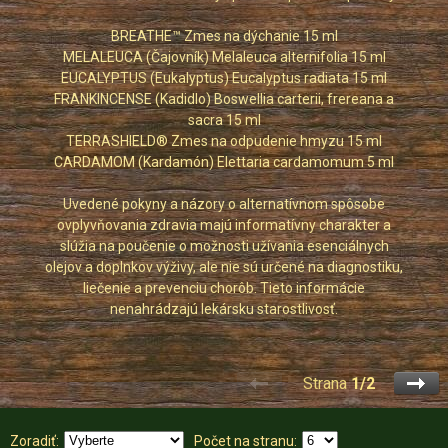
BREATHE™ Zmes na dýchanie 15 ml
MELALEUCA (Čajovník) Melaleuca alternifolia 15 ml
EUCALYPTUS (Eukalyptus) Eucalyptus radiata 15 ml
FRANKINCENSE (Kadidlo) Boswellia carterii, frereana a
sacra 15 ml
TERRASHIELD® Zmes na odpudenie hmyzu 15 ml
CARDAMOM (Kardamón) Elettaria cardamomum 5 ml
Uvedené pokyny a názory o alternatívnom spôsobe
ovplyvňovania zdravia majú informatívny charakter a
slúžia na poučenie o možnosti užívania esenciálnych
olejov a doplnkov výživy, ale nie sú určené na diagnostiku,
liečenie a prevenciu chorôb. Tieto informácie
nenahrádzajú lekársku starostlivosť.
Strana
1/2
Zoradiť:
Počet na stranu: