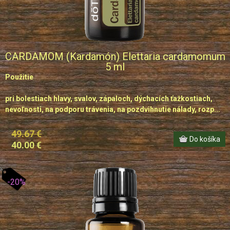
CARDAMOM (Kardamón) Elettaria cardamomum
5 ml
Použitie
pri bolestiach hlavy, svalov, zápaloch, dýchacích ťažkostiach,
nevoľnosti, na podporu trávenia, na pozdvihnutie nálady, rozp...
49.67 €
40.00 €
-20%