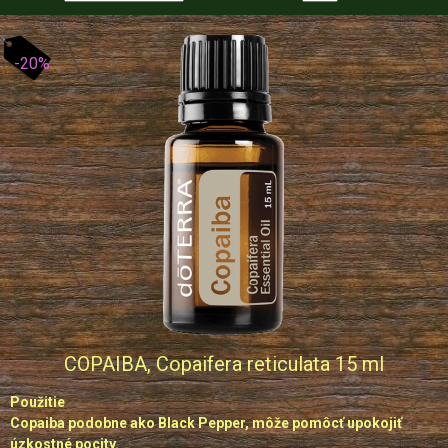
-20%
COPAIBA, Copaifera reticulata 15 ml
Použitie
Copaiba podobne ako Black Pepper, môže pomôcť upokojiť
úzkostné pocity.