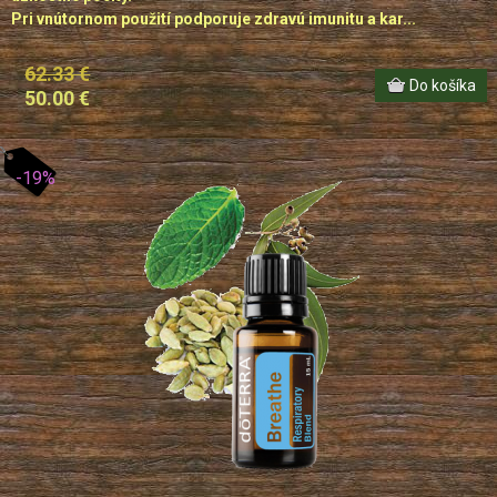
Pri vnútornom použití podporuje zdravú imunitu a kar...
62.33 €
50.00 €
-19%