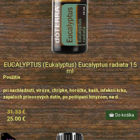
EUCALYPTUS (Eukalyptus) Eucalyptus radiata 15
ml
Použitie
pri nachladnutí, viróze, chrípke, horúčke, kašli, infekcií krku,
zápaloch prínosových dutín, po poštípaní hmyzom, na d...
31.33 €
25.00 €