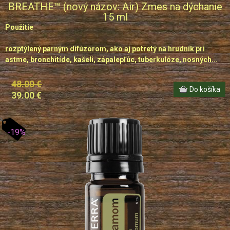
BREATHE™ (nový názov: Air) Zmes na dýchanie
15 ml
Použitie
rozptýlený parným difúzorom, ako aj potretý na hrudník pri
astme, bronchitíde, kašeli, zápalepľúc, tuberkulóze, nosných...
48.00 €
39.00 €
-19%