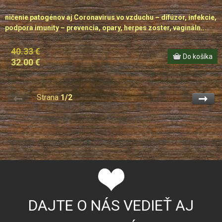
ničenie patogénov aj Coronavirus vo vzduchu – difúzor, infekcie,
podpora imunity – prevencia, opary, herpes zoster, vagináln...
40.33 €
32.00 €
Strana
1/2
DAJTE O NÁS VEDIEŤ AJ