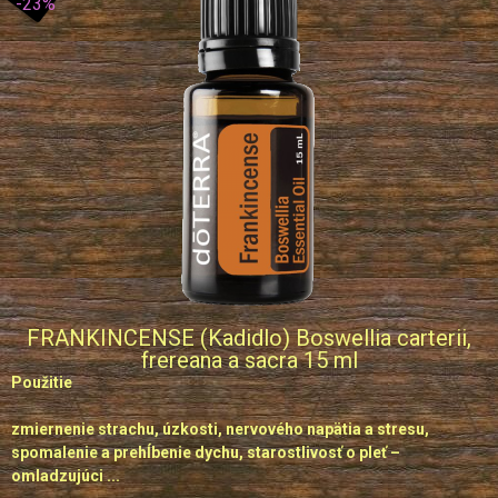
-23%
FRANKINCENSE (Kadidlo) Boswellia carterii,
frereana a sacra 15 ml
Použitie
zmiernenie strachu, úzkosti, nervového napätia a stresu,
spomalenie a prehĺbenie dychu, starostlivosť o pleť –
omladzujúci ...