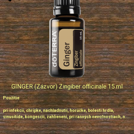
GINGER (Zázvor) Zingiber officinale 15 ml
Použitie
pri infekcii, chrípke, nachladnutií, horúčke, bolesti hrdla,
sinusitíde, kongescii, zahlienení, pri ranných nevoľnostiach, n...