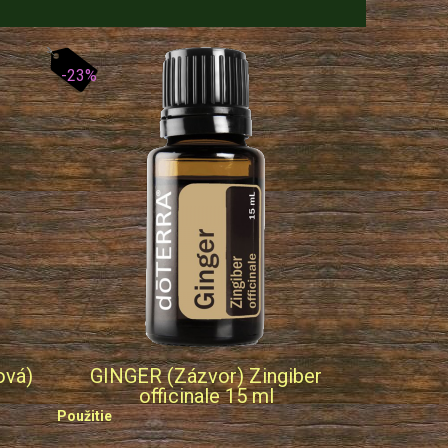
-23%
ová)
GINGER (Zázvor) Zingiber
officinale 15 ml
Použitie