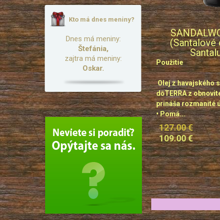
Kto má dnes meniny?
SANDALWO
Dnes má meniny:
(Santalové 
Štefánia,
Santalu
zajtra má meniny:
Použitie
Oskar.
Olej z havajského 
dōTERRA z obnovite
prináša rozmanité ú
• Pomá...
127.00 €
109.00 €