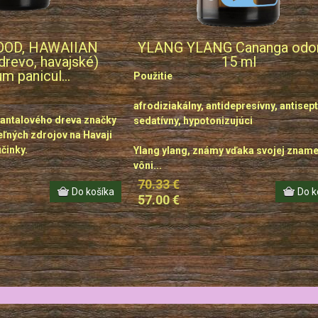
OD, HAWAIIAN
YLANG YLANG Cananga odor
drevo, havajské)
15 ml
m panicul...
Použitie
afrodiziakálny, antidepresívny, antisept
santalového dreva značky
sedatívny, hypotonizujúci
ľných zdrojov na Havaji
činky.
Ylang ylang, známy vďaka svojej zname
vôni...
70.33 €
57.00 €