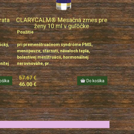
ata
CLARYCALM® Mesačná zmes pre
ženy 10 ml v guľôčke
Použitie
ický,
pri premenštruačnom syndróme PMS,
menopauze, starnutí, návaloch tepla,
bolestivej menštruácií, hormonálnej
nitej
nerovnováhe, pr...
57.67 €
46.00 €