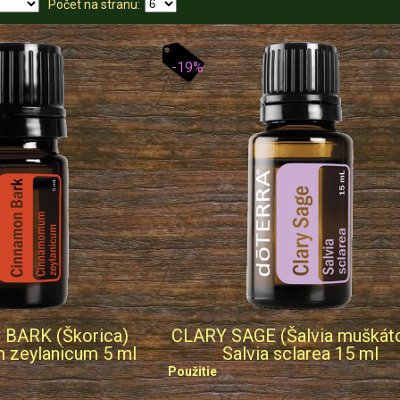
Počet na stranu:
-19%
BARK (Škorica)
CLARY SAGE (Šalvia muškát
zeylanicum 5 ml
Salvia sclarea 15 ml
Použitie