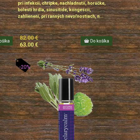
pri infekcii, chrípke, nachladnutií, horúčke,
bolesti hrdla, sinusitíde, kongescii,
zahlienení, pri ranných nevoľnostiach, n...
82.00 €
63.00 €
-20%