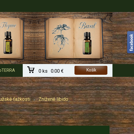
 doTERRA
Košík
0 ks
0.00 €
užské ťažkosti
Znížené libido