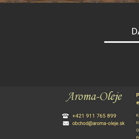
D
P
e
+421 911 765 899
K
obchod@aroma-oleje.sk
R
O
P