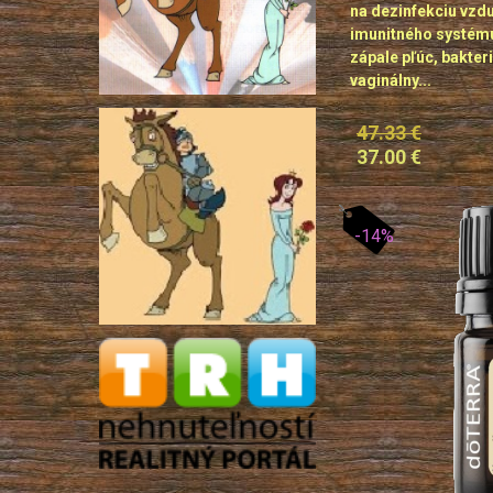
na dezinfekciu vzd
imunitného systému,
zápale pľúc, bakter
vaginálny...
47.33 €
37.00 €
-14%