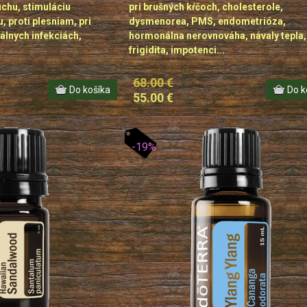
uchu, stimuláciu
pri brušných kŕčoch, cholesterole,
 proti plesniam, pri
dysmenorea, PMS, endometrióza,
iálnych infekciách,
hormonálna nerovnováha, návaly tepla,
frigidita, impotenci...
68.00 €
55.00 €
-19%