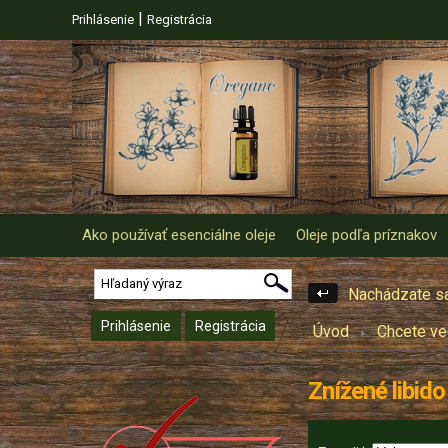
|
Prihlásenie
Registrácia
Ako používať esenciálne oleje
Oleje podľa príznakov
Nachádzate sa
Prihlásenie
Registrácia
Úvod
Chcete ved
Znížené libido