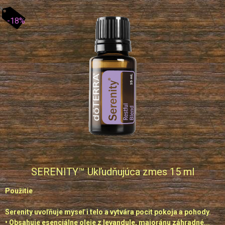
-18%
SERENITY™ Ukľudňujúca zmes 15 ml
Použitie
Serenity uvoľňuje myseľ i telo a vytvára pocit pokoja a pohody.
• Obsahuje esenciálne oleje z levandule, majoránu záhradné...