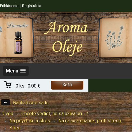
|
Prihlásenie
Registrácia
Menu
Košík
0 ks
0.00 €
Nachádzate sa tu:
Úvod
Chcete vedieť, čo sa užíva pri ...?
Na psychiku a stres
Na relax a spánok, proti stresu
Stres