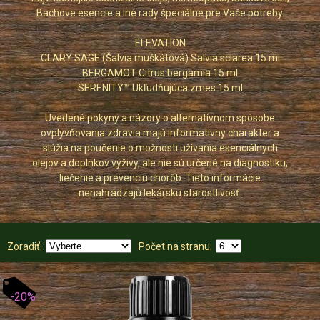
Bachove esencie a iné rady špeciálne pre Vaše potreby.
ELEVATION
CLARY SAGE (Šalvia muškátová) Salvia sclarea 15 ml
BERGAMOT Citrus bergamia 15 ml
SERENITY™ Ukľudňujúca zmes 15 ml
Uvedené pokyny a názory o alternatívnom spôsobe
ovplyvňovania zdravia majú informatívny charakter a
slúžia na poučenie o možnosti užívania esenciálnych
olejov a doplnkov výživy, ale nie sú určené na diagnostiku,
liečenie a prevenciu chorôb. Tieto informácie
nenahrádzajú lekársku starostlivosť.
Zoradiť:
Počet na stranu:
-20%