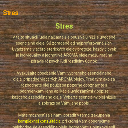
Stres
Stres
V tejto situácii ľudia najčastejšie používajú nižšie uvedené
esenciálne oleje. Sú zoradené od najpreferovanejších.
Uvádzame viacero éterických olejov pretože, každý človek
je individuálny a jednotlivé AROMA oleje môžu mať na
zdravie rôznych ľudí rozdielny účinok:
Vyskúšajte pôsobenie Vami vybraného esenciálneho
oleja, prípadne viacerých AROMA olejov. Pred tým ako sa
rozhodnete olej použiť sa pozorne oboznámte s
podmienkami jeho aplikácie uvádzanými v popise
každého esenciálneho oleja. Vyberte esenciálny olej nižšie
a zobrazí sa Vám jeho popis.
Máte možnosť sa s nami poradiť v rámci zakúpenia
komplexnej konzultácie
, pri ktorej Vám doporučíme
najvhodnejšie esenciálne oleje, homeopatiu, bunkové soli,