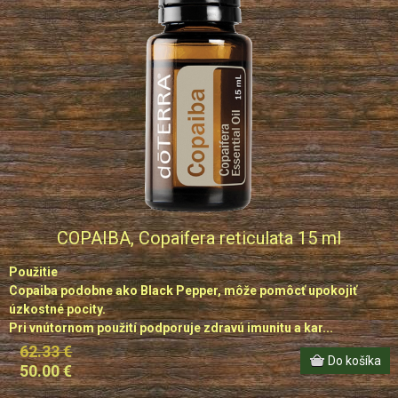
COPAIBA, Copaifera reticulata 15 ml
Použitie
Copaiba podobne ako Black Pepper, môže pomôcť upokojiť
úzkostné pocity.
Pri vnútornom použití podporuje zdravú imunitu a kar...
62.33 €
50.00 €