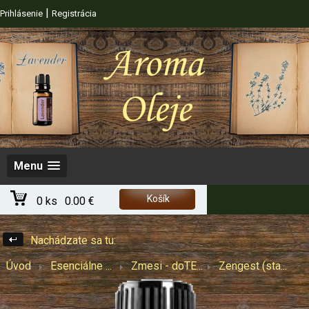
|
Prihlásenie
Registrácia
Menu
Košík
0 ks
0.00 €
Nachádzate sa tu:
Úvod
Esenciálne ...
Zmesi - doTE...
Zengest (sta...