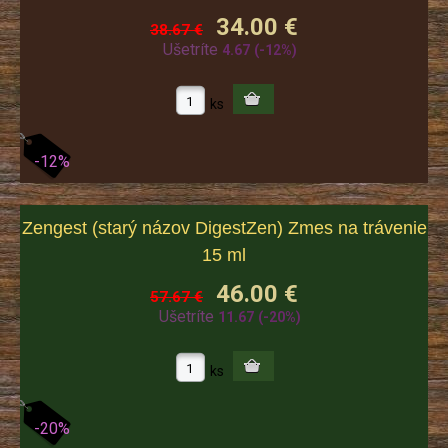
34.00 €
38.67 €
Ušetríte
4.67
(-12%)
ks
-12%
Zengest (starý názov DigestZen) Zmes na trávenie
15 ml
46.00 €
57.67 €
Ušetríte
11.67
(-20%)
ks
-20%