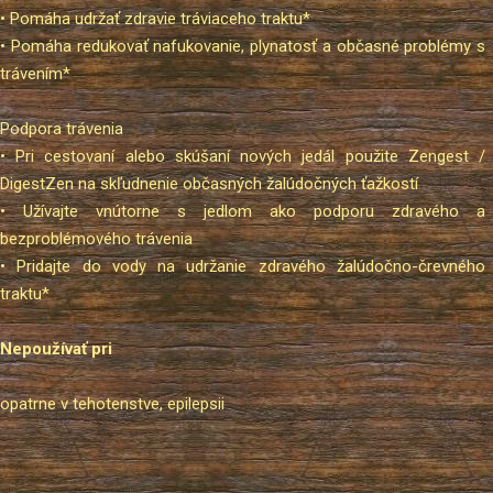
• Pomáha udržať zdravie tráviaceho traktu*
• Pomáha redukovať nafukovanie, plynatosť a občasné problémy s
trávením*
Podpora trávenia
• Pri cestovaní alebo skúšaní nových jedál použite Zengest /
DigestZen na skľudnenie občasných žalúdočných ťažkostí
• Užívajte vnútorne s jedlom ako podporu zdravého a
bezproblémového trávenia
• Pridajte do vody na udržanie zdravého žalúdočno-črevného
traktu*
Nepoužívať pri
opatrne v tehotenstve, epilepsii