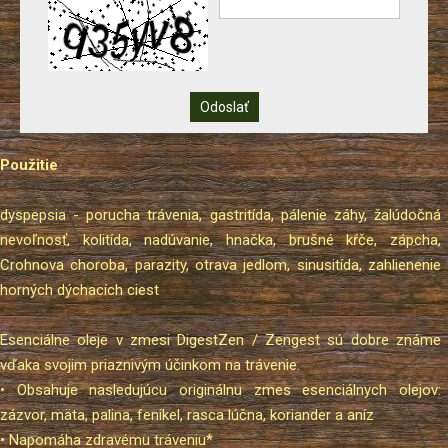
Použitie
dyspepsia - porucha trávenia, gastritída, pálenie záhy, žalúdočná
nevoľnosť, kolitída, nadúvanie, hnačka, brušné kŕče, zápcha,
Crohnova choroba, parazity, otrava jedlom, sinusitída, zahlienenie
horných dýchacích ciest
Esenciálne oleje v zmesi DigestZen / Zengest sú dobre známe
vďaka svojim priaznivým účinkom na trávenie.
• Obsahuje nasledujúcu originálnu zmes esenciálnych olejov:
zázvor, mäta, palina, fenikel, rasca lúčna, koriander a aníz
• Napomáha zdravému tráveniu*