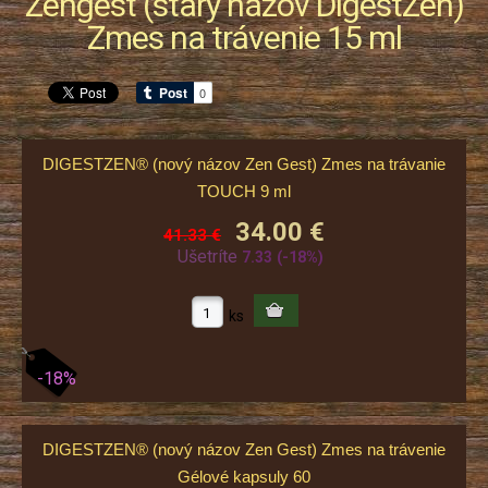
Zengest (starý názov DigestZen)
Zmes na trávenie 15 ml
DIGESTZEN® (nový názov Zen Gest) Zmes na trávanie
TOUCH 9 ml
34.00 €
41.33 €
Ušetríte
7.33
(-18%)
ks
-18%
DIGESTZEN® (nový názov Zen Gest) Zmes na trávenie
Gélové kapsuly 60