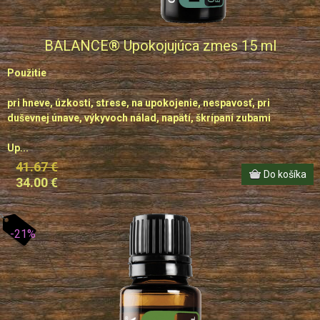
BALANCE® Upokojujúca zmes 15 ml
Použitie
pri hneve, úzkosti, strese, na upokojenie, nespavosť, pri
duševnej únave, výkyvoch nálad, napätí, škrípaní zubami
Up...
41.67 €
34.00 €
-21%