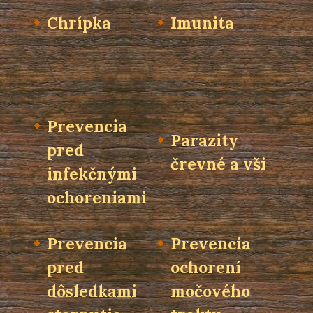
Chrípka
Imunita
Prevencia
Parazity
pred
črevné a vši
infekčnými
ochoreniami
Prevencia
Prevencia
pred
ochorení
dôsledkami
močového