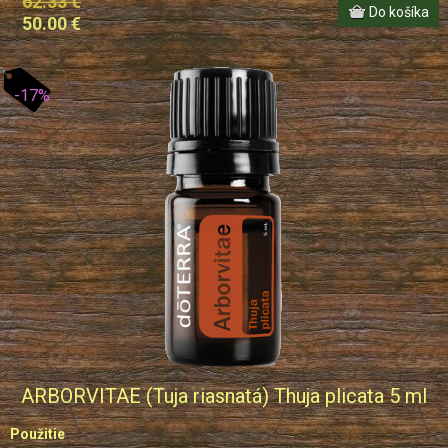
62.33 €
50.00 €
-17%
ARBORVITAE (Tuja riasnatá) Thuja plicata 5 ml
Použitie