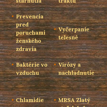
starnutia
traktu
Prevencia
pred
Vyčerpanie
poruchami
telesné
ženského
zdravia
Baktérie vo
Virózy a
vzduchu
nachladnutie
Chlamídie
MRSA Zlatý