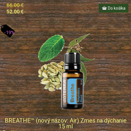
66.00 €
52.00 €
-19%
BREATHE™ (nový názov: Air) Zmes na dýchanie
15 ml