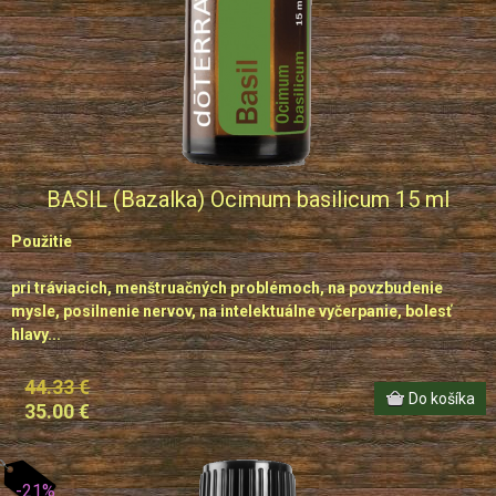
BASIL (Bazalka) Ocimum basilicum 15 ml
Použitie
pri tráviacich, menštruačných problémoch, na povzbudenie
mysle, posilnenie nervov, na intelektuálne vyčerpanie, bolesť
hlavy...
44.33 €
35.00 €
-21%