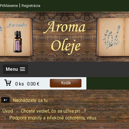
|
Prihlásenie
Registrácia
Menu
Košík
0 ks
0.00 €
Nachádzate sa tu:
Úvod
Chcete vedieť, čo sa užíva pri ...?
Podpora imunity a infekčné ochorenia, vírus