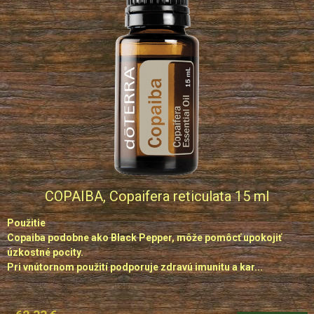
COPAIBA, Copaifera reticulata 15 ml
Použitie
Copaiba podobne ako Black Pepper, môže pomôcť upokojiť
úzkostné pocity.
Pri vnútornom použití podporuje zdravú imunitu a kar...