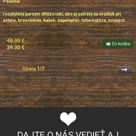
Použitie
rozptýlený parným difúzorom, ako aj potretý na hrudník pri
astme, bronchitíde, kašeli, zápalepľúc, tuberkulóze, nosných...
48.00 €
39.00 €
Strana
1/7
DAJTE O NÁS VEDIEŤ AJ