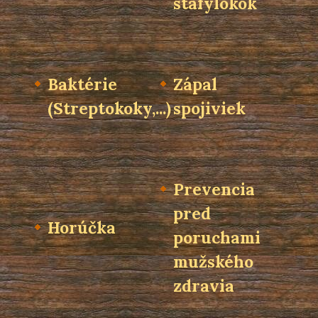
stafylokok
Baktérie
Zápal
(Streptokoky,...)
spojiviek
Prevencia
pred
Horúčka
poruchami
mužského
zdravia