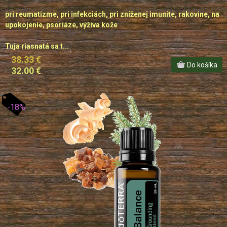
pri reumatizme, pri infekciách, pri zníženej imunite, rakovine, na
upokojenie, psoriáze, výživa kože
Tuja riasnatá sa t...
38.33 €
32.00 €
-18%