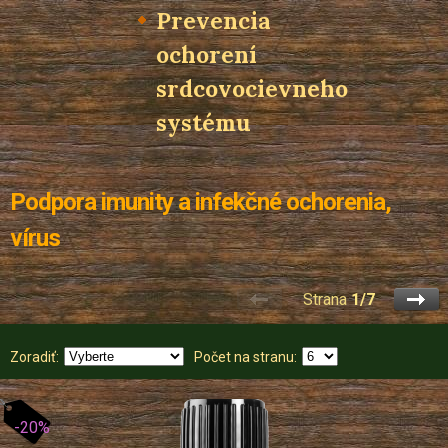
Prevencia
ochorení
srdcovocievneho
systému
Podpora imunity a infekčné ochorenia,
vírus
Strana
1/7
Zoradiť:
Počet na stranu:
-20%