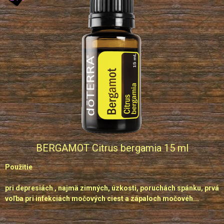
BERGAMOT Citrus bergamia 15 ml
Použitie
pri depresiách , najmä zimných, úzkosti, poruchách spánku, prvá
voľba pri infekciách močových ciest a zápaloch močovéh...