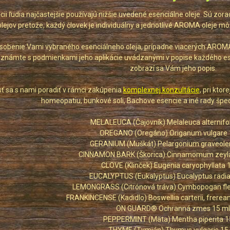
uácii ľudia najčastejšie používajú nižšie uvedené esenciálne oleje. Sú z
olejov pretože, každý človek je individuálny a jednotlivé AROMA oleje mô
sobenie Vami vybraného esenciálneho oleja, prípadne viacerých AROMA 
námte s podmienkami jeho aplikácie uvádzanými v popise každého esenc
zobrazí sa Vám jeho popis.
 sa s nami poradiť v rámci zakúpenia
komplexnej konzultácie
, pri kto
homeopatiu, bunkové soli, Bachove esencie a iné rady špec
MELALEUCA (Čajovník) Melaleuca alternifol
OREGANO (Oregáno) Origanum vulgare 
GERANIUM (Muškát) Pelargonium graveole
CINNAMON BARK (Škorica) Cinnamomum zeyla
CLOVE (Klinček) Eugenia caryophyllata 
EUCALYPTUS (Eukalyptus) Eucalyptus radia
LEMONGRASS (Citrónová tráva) Cymbopogan fle
FRANKINCENSE (Kadidlo) Boswellia carterii, frerea
ON GUARD® Ochranná zmes 15 ml
PEPPERMINT (Mäta) Mentha piperita 1