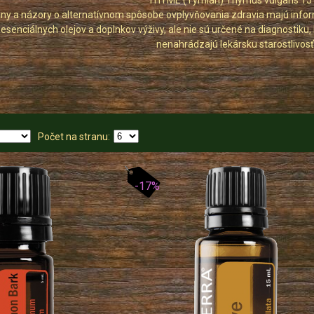
THYME (Tymián) Thymus vulgaris 15
y a názory o alternatívnom spôsobe ovplyvňovania zdravia majú inform
 esenciálnych olejov a doplnkov výživy, ale nie sú určené na diagnostiku,
nenahrádzajú lekársku starostlivosť
Počet na stranu:
-17%