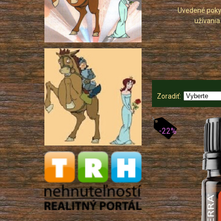
Uvedené pokyn
užívania
Zoradiť:
-22%