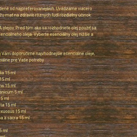
oradené od najpreferovanejších. Uvádzame viacero
žu mať na zdravie rôznych ľudí rozdielny účinok:
olejov. Pred tým ako sa rozhodnete olej použiť sa
iálneho oleja. Vyberte esenciálny olej nižšie a
rej Vám doporučíme najvhodnejšie esenciálne oleje,
iálne pre Vaše potreby.
ia 15 ml
15 ml
ns 15 ml
nicum 5 ml
15 ml
ta 15 ml
xuosus 15 ml
na a sacra 15 ml
5 ml