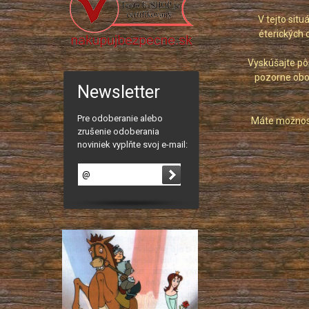
V tejto sit
éterických 
Vyskúšajte pô
pozorne oboz
Newsletter
Pre odoberanie alebo
Máte možnosť
zrušenie odoberania
noviniek vyplňte svoj e-mail: