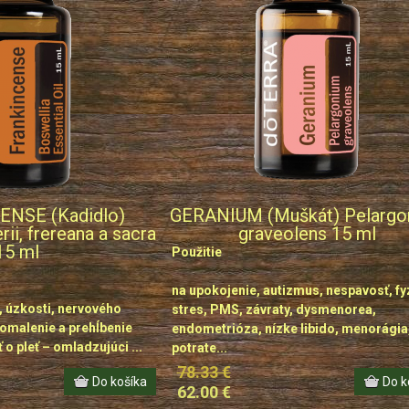
NSE (Kadidlo)
GERANIUM (Muškát) Pelargo
rii, frereana a sacra
graveolens 15 ml
15 ml
Použitie
na upokojenie, autizmus, nespavosť, fy
, úzkosti, nervového
stres, PMS, závraty, dysmenorea,
pomalenie a prehĺbenie
endometrióza, nízke libido, menorágia
 o pleť – omladzujúci ...
potrate...
78.33 €
62.00 €