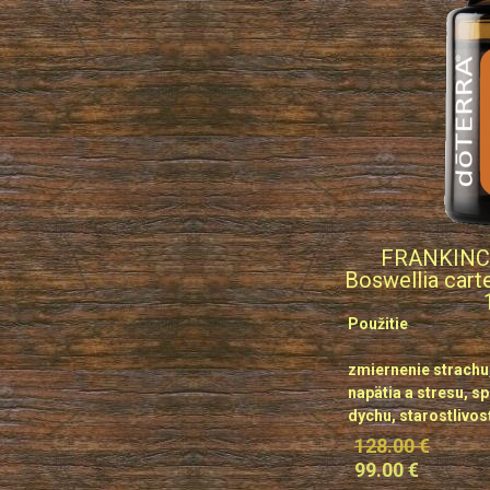
FRANKINCE
Boswellia carte
Použitie
zmiernenie strachu
napätia a stresu, s
dychu, starostlivosť
128.00 €
99.00 €