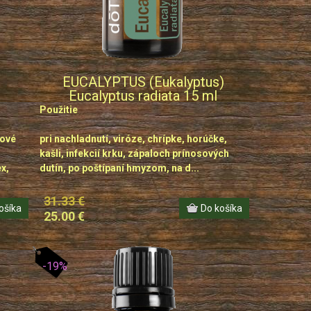
EUCALYPTUS (Eukalyptus)
Eucalyptus radiata 15 ml
Použitie
bové
pri nachladnutí, viróze, chrípke, horúčke,
kašli, infekcií krku, zápaloch prínosových
x,
dutín, po poštípaní hmyzom, na d...
31.33 €
25.00 €
-19%