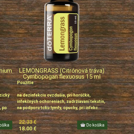
nium
LEMONGRASS (Citrónová tráva)
Cymbopogan flexuosus 15 ml
Použitie
zický
na dezinfekciu ovzdušia, pri horúčke,
infekčných ochoreniach, zadržiavaní tekutín,
, po
na podporu toku lymfy, opuchy, pri infekc...
22.33 €
18.00 €