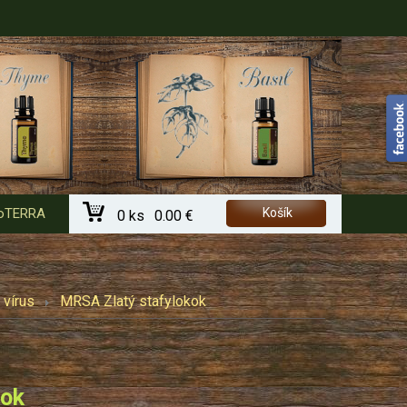
 doTERRA
Košík
0 ks
0.00 €
 vírus
MRSA Zlatý stafylokok
kok