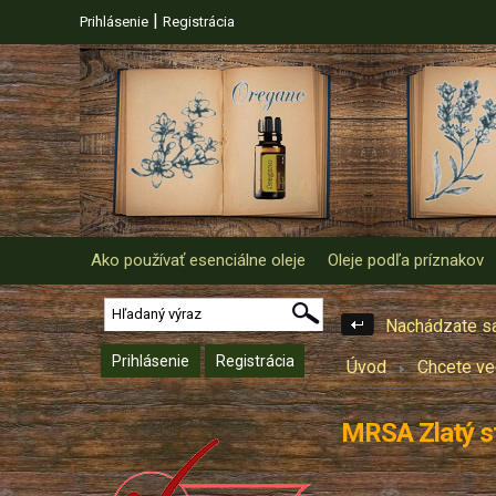
|
Prihlásenie
Registrácia
Ako používať esenciálne oleje
Oleje podľa príznakov
Nachádzate sa
Prihlásenie
Registrácia
Úvod
Chcete ved
MRSA Zlatý s