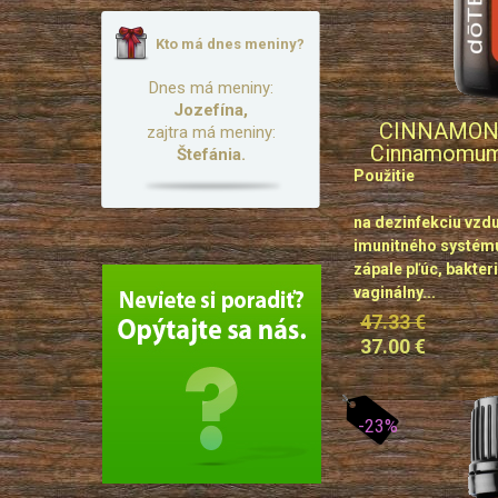
Kto má dnes meniny?
Dnes má meniny:
Jozefína,
CINNAMON 
zajtra má meniny:
Cinnamomum 
Štefánia.
Použitie
na dezinfekciu vzd
imunitného systému,
zápale pľúc, bakter
vaginálny...
47.33 €
37.00 €
-23%