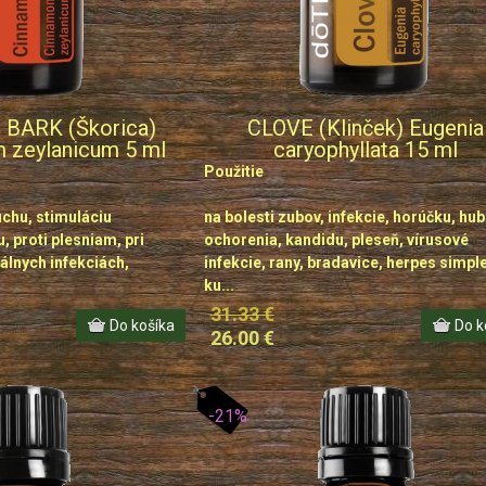
BARK (Škorica)
CLOVE (Klinček) Eugenia
zeylanicum 5 ml
caryophyllata 15 ml
Použitie
uchu, stimuláciu
na bolesti zubov, infekcie, horúčku, hu
 proti plesniam, pri
ochorenia, kandidu, pleseň, vírusové
iálnych infekciách,
infekcie, rany, bradavice, herpes simple
ku...
31.33 €
26.00 €
-21%