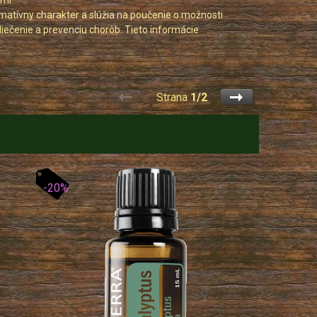
 ml
atívny charakter a slúžia na poučenie o možnosti
 liečenie a prevenciu chorôb. Tieto informácie
.
Strana
1/2
-20%